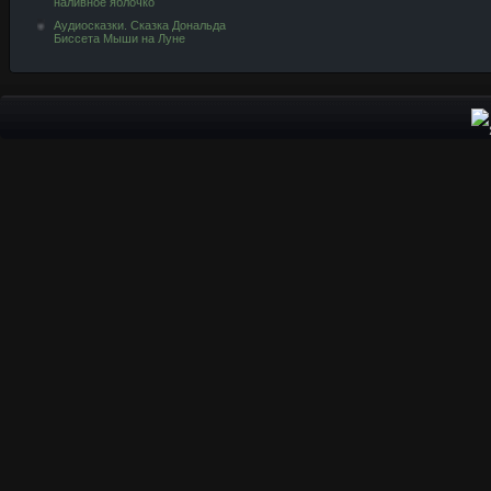
наливное яблочко
Аудиосказки. Сказка Дональда
Биссета Мыши на Луне