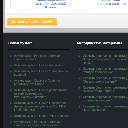
история. Древний
первые животные
Египет
Оставить комментарий!
Новая музыка
Методические материалы
Аудиосказки. Русская народная
Скачать бесплатно презентац
сказка Теремок
"Опасные и ядовитые растени
грибы"
Детская музыка. Песня про маму
Скачать бесплатно презентац
Детская музыка. Песня Я водяной, я
"Угадай профессию"
водяной
Скачать бесплатно презентац
Аудиосказки. Сказка о Попе и о
"Загадки для малышей"
работнике его Балде
Скачать бесплатно презентац
Детская музыка. Песня разбойников
"Флаги стран Европы"
из м/ф Бременские
музыканты(Анофриев)
Скачать бесплатно презентац
солнышка в гостях"
Детская музыка. Песня Прекрасное
Далёко (Большой Детский Хор ВР и
Скачать бесплатно презентац
ЦТ В. Попова)
"Картины Мане"
Детская музыка. Песня Учат в школе
Аудиосказки. Русская народная
сказка Серебряное блюдечко и