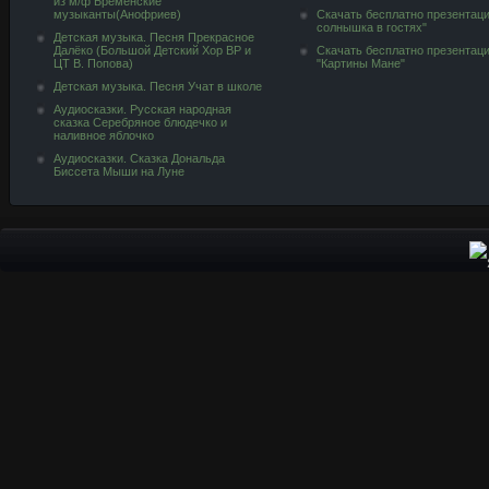
из м/ф Бременские
музыканты(Анофриев)
Скачать бесплатно презентац
солнышка в гостях"
Детская музыка. Песня Прекрасное
Далёко (Большой Детский Хор ВР и
Скачать бесплатно презентац
ЦТ В. Попова)
"Картины Мане"
Детская музыка. Песня Учат в школе
Аудиосказки. Русская народная
сказка Серебряное блюдечко и
наливное яблочко
Аудиосказки. Сказка Дональда
Биссета Мыши на Луне