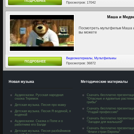
ПОДРОБНЕЕ
Просмотров: 17042
Маша и Медв
Посмотреть мультфильм Маша и
вы можете
Видеоматериалы
,
Мультфильмы
ПОДРОБНЕЕ
Просмотров: 36872
Новая музыка
Методические материалы
Аудиосказки. Русская народная
Скачать бесплатно презентац
сказка Теремок
"Опасные и ядовитые растени
грибы"
Детская музыка. Песня про маму
Скачать бесплатно презентац
Детская музыка. Песня Я водяной, я
"Угадай профессию"
водяной
Скачать бесплатно презентац
Аудиосказки. Сказка о Попе и о
"Загадки для малышей"
работнике его Балде
Скачать бесплатно презентац
Детская музыка. Песня разбойников
"Флаги стран Европы"