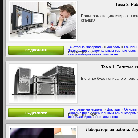
Тема 2. Ра
Примером специализированного
станция,
Текстовые материалы
»
Доклады
»
Основы 
ПОДРОБНЕЕ
Знакомство с персональным компьютером
Просмотров: 3215
специализированных компьюте
Тема 1. Толстые 
В статье будет описано о толст
Текстовые материалы
»
Доклады
»
Основы 
ПОДРОБНЕЕ
Знакомство с персональным компьютером
Просмотров: 2428
специализированных компьюте
Лабораторная работа. И