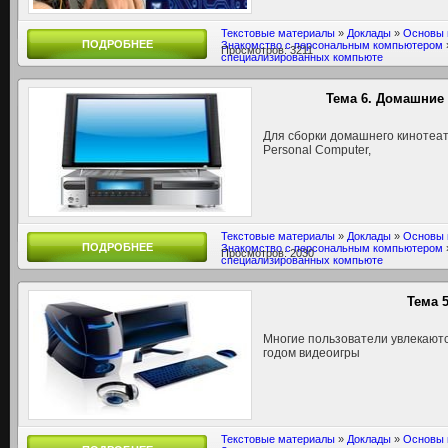
Текстовые материалы
»
Доклады
»
Основы 
ПОДРОБНЕЕ
Знакомство с персональным компьютером
Просмотров: 3211
специализированных компьюте
Тема 6. Домашние
Для сборки домашнего кинотеат
Personal Computer,
Текстовые материалы
»
Доклады
»
Основы 
ПОДРОБНЕЕ
Знакомство с персональным компьютером
Просмотров: 2030
специализированных компьюте
Тема 
Многие пользователи увлекают
годом видеоигры
Текстовые материалы
»
Доклады
»
Основы 