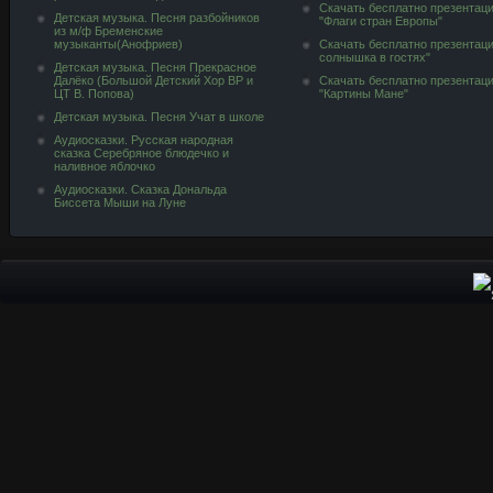
Скачать бесплатно презентац
Детская музыка. Песня разбойников
"Флаги стран Европы"
из м/ф Бременские
музыканты(Анофриев)
Скачать бесплатно презентац
солнышка в гостях"
Детская музыка. Песня Прекрасное
Далёко (Большой Детский Хор ВР и
Скачать бесплатно презентац
ЦТ В. Попова)
"Картины Мане"
Детская музыка. Песня Учат в школе
Аудиосказки. Русская народная
сказка Серебряное блюдечко и
наливное яблочко
Аудиосказки. Сказка Дональда
Биссета Мыши на Луне