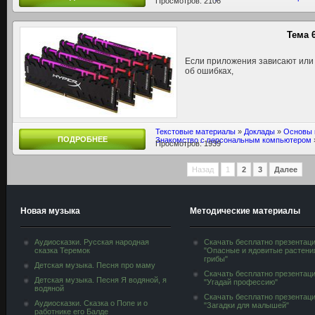
Просмотров: 2106
Тема 
Если приложения зависают или
об ошибках,
Текстовые материалы
»
Доклады
»
Основы 
ПОДРОБНЕЕ
Знакомство с персональным компьютером
Просмотров: 1939
Назад
1
2
3
Далее
Новая музыка
Методические материалы
Аудиосказки. Русская народная
Скачать бесплатно презентац
сказка Теремок
"Опасные и ядовитые растени
грибы"
Детская музыка. Песня про маму
Скачать бесплатно презентац
Детская музыка. Песня Я водяной, я
"Угадай профессию"
водяной
Скачать бесплатно презентац
Аудиосказки. Сказка о Попе и о
"Загадки для малышей"
работнике его Балде