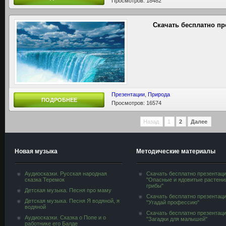
Просмотров: 18482
Скачать бесплатно п
Презентации
,
Природа
ПОДРОБНЕЕ
Просмотров: 16574
Назад
1
2
Далее
Новая музыка
Методические материалы
Аудиосказки. Русская народная
Скачать бесплатно презентац
сказка Теремок
"Опасные и ядовитые растени
грибы"
Детская музыка. Песня про маму
Скачать бесплатно презентац
Детская музыка. Песня Я водяной, я
"Угадай профессию"
водяной
Скачать бесплатно презентац
Аудиосказки. Сказка о Попе и о
"Загадки для малышей"
работнике его Балде