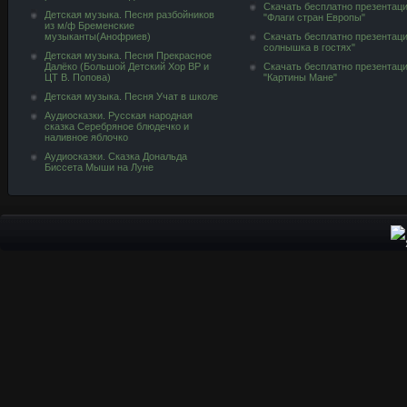
Скачать бесплатно презентац
Детская музыка. Песня разбойников
"Флаги стран Европы"
из м/ф Бременские
музыканты(Анофриев)
Скачать бесплатно презентац
солнышка в гостях"
Детская музыка. Песня Прекрасное
Далёко (Большой Детский Хор ВР и
Скачать бесплатно презентац
ЦТ В. Попова)
"Картины Мане"
Детская музыка. Песня Учат в школе
Аудиосказки. Русская народная
сказка Серебряное блюдечко и
наливное яблочко
Аудиосказки. Сказка Дональда
Биссета Мыши на Луне