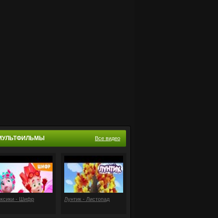
МУЛЬТФИЛЬМЫ
Все видео
ксики - Шифр
Лунтик - Листопад