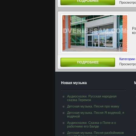
ПОДРОБНЕЕ
Просмотро
Р
ко
Категории
ПОДРОБНЕЕ
Просмотро
Новая музыка
Аудиосказки. Русская народная
сказка Теремок
Детская музыка. Песня про маму
Детская музыка. Песня Я водяной, я
водяной
Аудиосказки. Сказка о Попе и о
работнике его Балде
Детская музыка. Песня разбойников