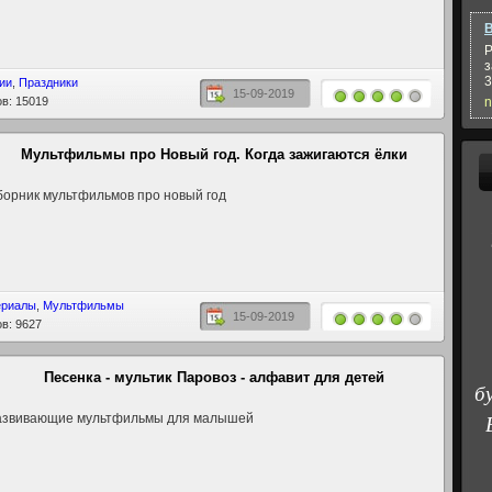
В
Р
з
3
ии
,
Праздники
15-09-2019
n
в: 15019
Мультфильмы про Новый год. Когда зажигаются ёлки
орник мультфильмов про новый год
ериалы
,
Мультфильмы
15-09-2019
в: 9627
Песенка - мультик Паровоз - алфавит для детей
б
азвивающие мультфильмы для малышей