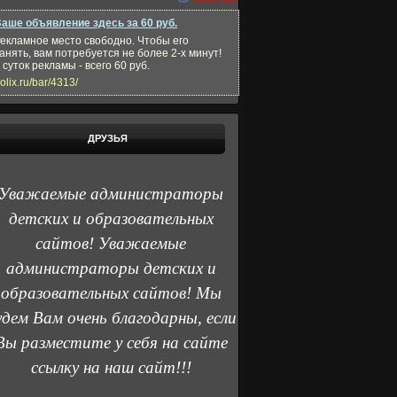
аше объявление здесь за 60 руб.
екламное место свободно. Чтобы его
анять, вам потребуется не более 2-х минут!
 суток рекламы - всего 60 руб.
olix.ru/bar/4313/
ДРУЗЬЯ
Уважаемые администраторы
детских и образовательных
сайтов! Уважаемые
администраторы детских и
образовательных сайтов! Мы
удем Вам очень благодарны, если
Вы разместите у себя на сайте
ссылку на наш сайт!!!