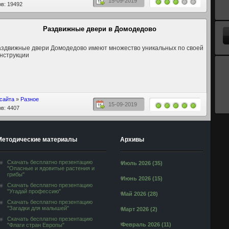
15-09-2019
в: 19492
Раздвижные двери в Домодедово
аздвижные двери Домодедово имеют множество уникальных по своей
нструкции
 сайта
»
Разное
15-09-2019
в: 4407
Методические материалы
Архивы
Скачать бесплатно презентацию
Июль 2026 (35)
"Опасные и ядовитые растения и
грибы"
Июнь 2026 (15)
Скачать бесплатно презентацию
"Угадай профессию"
Май 2026 (28)
Скачать бесплатно презентацию
"Загадки для малышей"
Март 2026 (2)
Скачать бесплатно презентацию
Февраль 2026 (11)
"Флаги стран Европы"